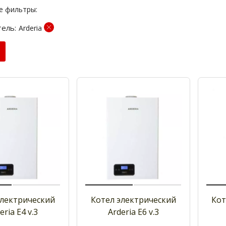
е фильтры:
ель:
Arderia
электрический
Котел электрический
Кот
eria Е4 v.3
Arderia Е6 v.3