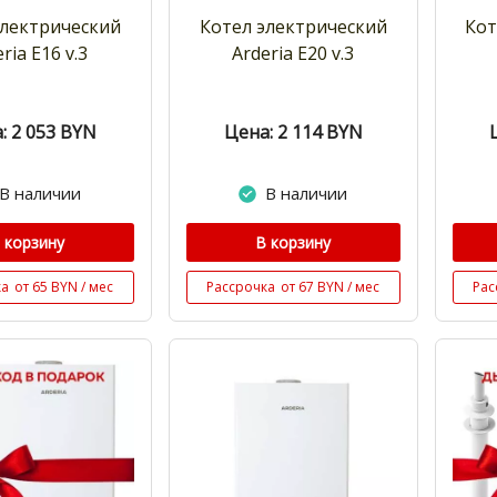
электрический
Котел электрический
Кот
ria Е16 v.3
Arderia Е20 v.3
: 2 053
BYN
Цена: 2 114
BYN
В наличии
В наличии
 корзину
В корзину
ка
от 65 BYN / мес
Рассрочка
от 67 BYN / мес
Рас