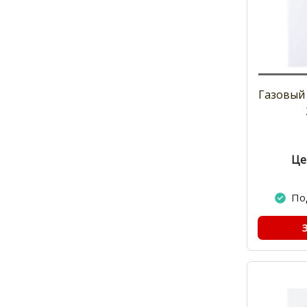
Газовый 
Це
По