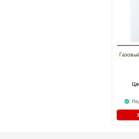
Газовый
Це
По