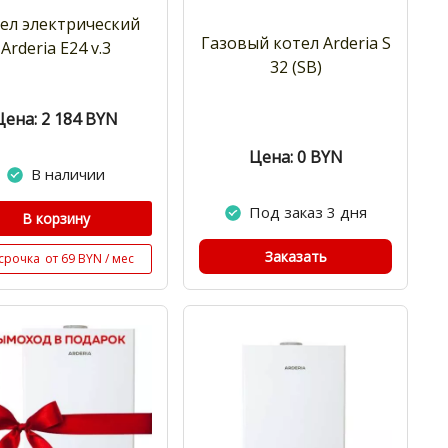
ел электрический
Газовый котел Arderia S
Arderia Е24 v.3
32 (SB)
Цена: 2 184
BYN
Цена: 0
BYN
В наличии
Под заказ 3 дня
В корзину
Заказать
срочка
от 69 BYN / мес