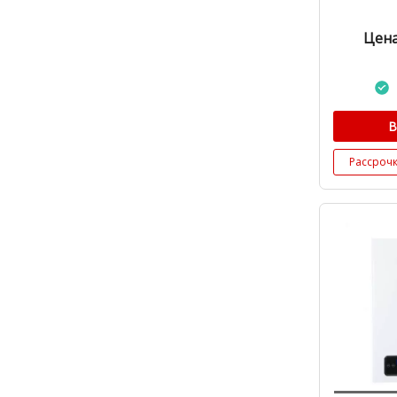
Цена
В
Рассроч