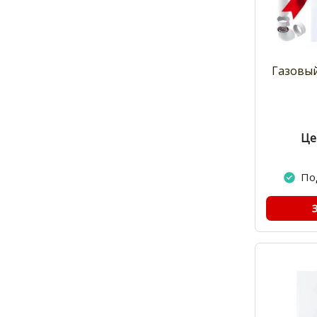
Газовый
Це
По