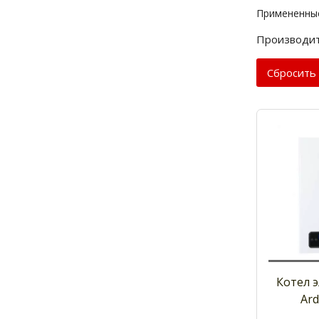
Примененны
Производит
Cбросить
Котел 
Ard