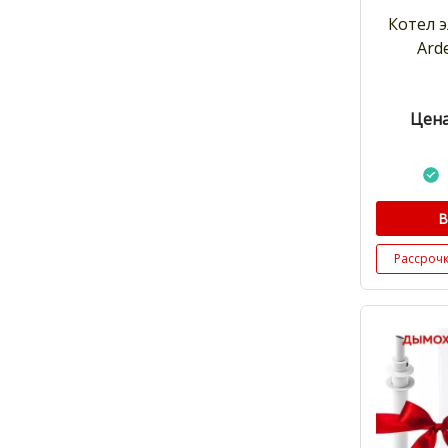
Котел 
Arde
Цена
В
Рассроч