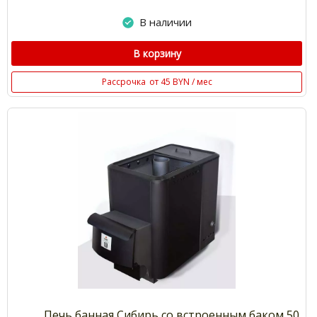
В наличии
В корзину
Рассрочка
от 45 BYN / мес
Печь банная Сибирь со встроенным баком 50