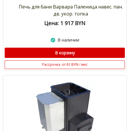
Печь для бани Варвара Паленица навес. пан.
дв. укор. топка
Цена: 1 917
BYN
В наличии
В корзину
Рассрочка
от 61 BYN / мес