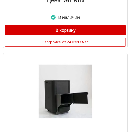
Цена: 761
BYN
В наличии
В корзину
Рассрочка
от 24 BYN / мес