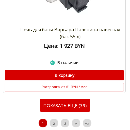
Печь для бани Варвара Паленица навесная
(бак 55 л)
Цена: 1 927
BYN
В наличии
В корзину
Рассрочка
от 61 BYN / мес
ПОКАЗАТЬ ЕЩЕ (39)
1
2
3
»
»»