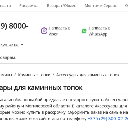
плата
Рассрочка
Возврат/Обмен
Монтаж и Сервис
О
9) 8000-
Написать в
Написать в
Viber
WhatsApp
 контакты
амины
/
Каминные топки
/
Аксессуары для каминных топок
уары для каминных топок
газин Амазонка.бай предлагает недорого купить Аксессуары
у району и Могилевской области. В каталоге Аксессуары для
орые можно купить в рассрочку. Оформить заказ на самые н
опок вы можете на сайте или по телефону
+375 (29) 800-02-