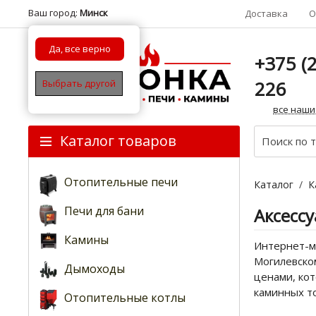
Ваш город:
Минск
Доставка
О
Да, все верно
+375 (2
226
Выбрать другой
все наши
Каталог товаров
Отопительные печи
Каталог
/
К
Печи для бани
Аксесс
Камины
Интернет-ма
Могилевском
Дымоходы
ценами, кот
каминных т
Отопительные котлы