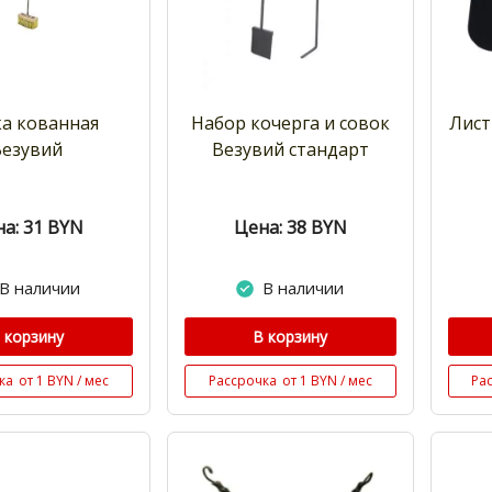
а кованная
Набор кочерга и совок
Лист
Везувий
Везувий стандарт
а: 31
BYN
Цена: 38
BYN
В наличии
В наличии
 корзину
В корзину
ка
от 1 BYN / мес
Рассрочка
от 1 BYN / мес
Ра