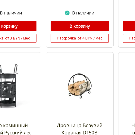
В наличии
В наличии
 корзину
В корзину
ка
от 3 BYN / мес
Рассрочка
от 4 BYN / мес
Ра
р каминный
Дровница Везувий
Н
й Русский лес
Кованая D150В
к