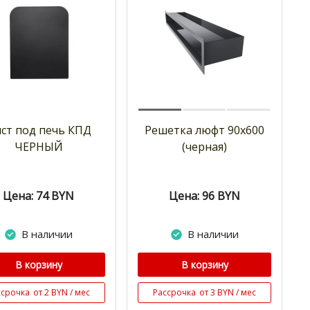
ст под печь КПД
Решетка люфт 90х600
ЧЕРНЫЙ
(черная)
Цена: 74
BYN
Цена: 96
BYN
В наличии
В наличии
В корзину
В корзину
ссрочка
от 2 BYN / мес
Рассрочка
от 3 BYN / мес