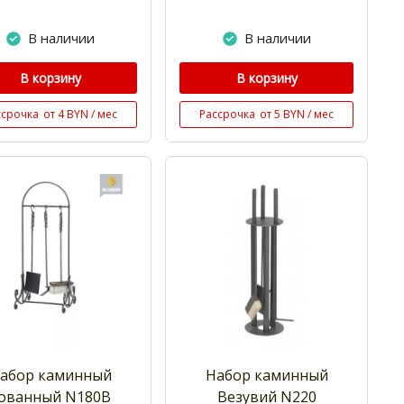
В наличии
В наличии
В корзину
В корзину
ссрочка
от 4 BYN / мес
Рассрочка
от 5 BYN / мес
абор каминный
Набор каминный
ованный N180В
Везувий N220