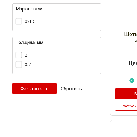
Марка стали
08ПС
Щетк
Толщина, мм
2
Цен
0.7
Cбросить
В
Рассроч