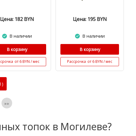
Цена: 182
BYN
Цена: 195
BYN
В наличии
В наличии
В корзину
В корзину
ссрочка
от 6 BYN / мес
Рассрочка
от 6 BYN / мес
1)
»»
нных топок в Могилеве?