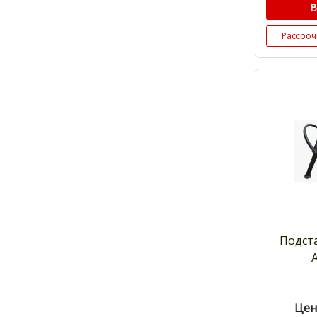
В
Рассроч
Подст
Цен