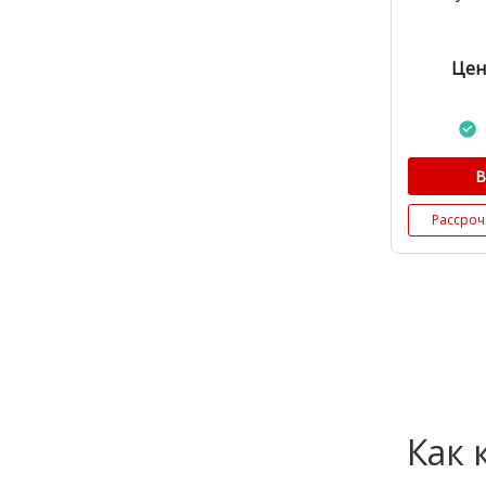
Цен
В
Рассроч
Как 