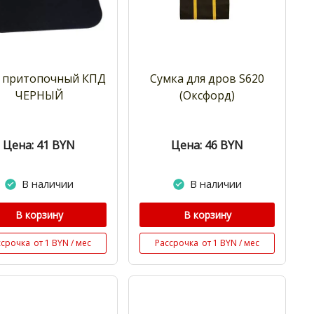
 притопочный КПД
Сумка для дров S620
ЧЕРНЫЙ
(Оксфорд)
Цена: 41
BYN
Цена: 46
BYN
В наличии
В наличии
В корзину
В корзину
ссрочка
от 1 BYN / мес
Рассрочка
от 1 BYN / мес