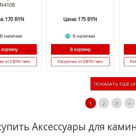
N410B
а: 170
BYN
Цена: 175
BYN
В наличии
В наличии
 корзину
В корзину
ка
от 5 BYN / мес
Рассрочка
от 6 BYN / мес
Ра
ПОКАЗАТЬ ЕЩЕ (4
1
2
3
»
купить Аксессуары для ками