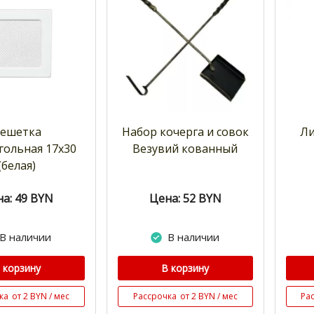
ешетка
Набор кочерга и совок
Ли
гольная 17х30
Везувий кованный
(белая)
а: 49
BYN
Цена: 52
BYN
В наличии
В наличии
 корзину
В корзину
ка
от 2 BYN / мес
Рассрочка
от 2 BYN / мес
Ра