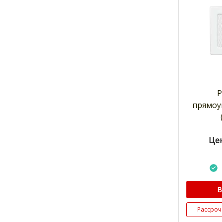
Р
прямоу
Цен
В
Рассроч