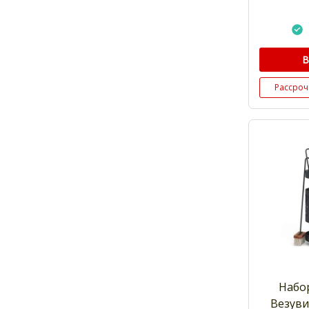
В
Рассроч
Набо
Везуви