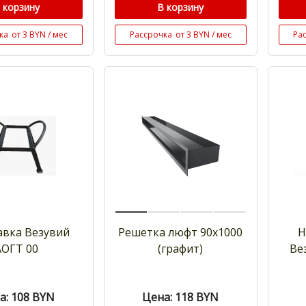
 корзину
В корзину
ка
от 3 BYN / мес
Рассрочка
от 3 BYN / мес
Ра
авка Везувий
Решетка люфт 90х1000
Н
АОГТ 00
(графит)
Ве
а: 108
BYN
Цена: 118
BYN