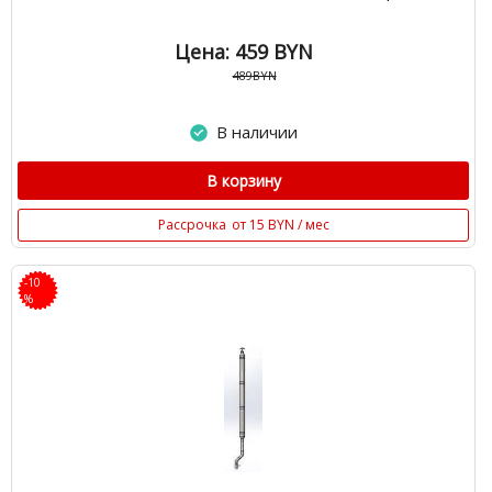
Цена: 459
BYN
489BYN
В наличии
В корзину
Рассрочка
от 15 BYN / мес
-10
%