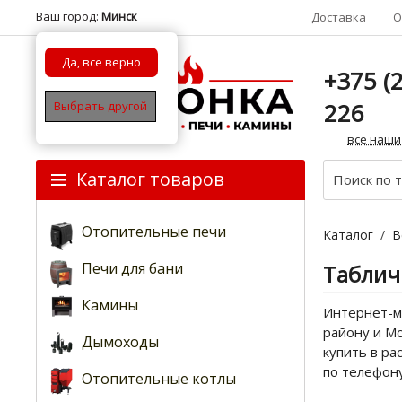
Ваш город:
Минск
Доставка
О
Да, все верно
+375 (2
226
Выбрать другой
все наши
Каталог товаров
Отопительные печи
Каталог
/
В
Печи для бани
Таблич
Камины
Интернет-ма
району и Мо
Дымоходы
купить в ра
по телефон
Отопительные котлы