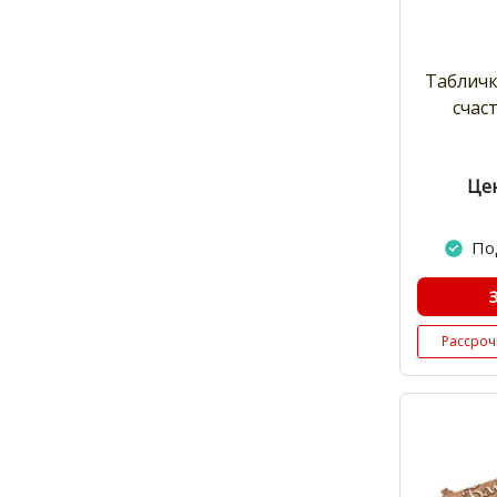
Табличк
счас
Цен
По
Рассроч