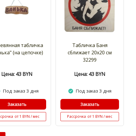
евянная табличка
Табличка Баня
нька" (на цепочке)
сближает 20х20 см
32299
Цена: 43
BYN
Цена: 43
BYN
Под заказ 3 дня
Под заказ 3 дня
Заказать
Заказать
ссрочка
от 1 BYN / мес
Рассрочка
от 1 BYN / мес