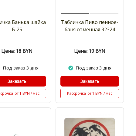
ичка Банька шайка
Табличка Пиво пенное-
Б-25
баня отменная 32324
Цена: 18
BYN
Цена: 19
BYN
Под заказ 3 дня
Под заказ 3 дня
Заказать
Заказать
ссрочка
от 1 BYN / мес
Рассрочка
от 1 BYN / мес