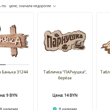
цене, сначала недорогие
 по:
 Банька 31244
Табличка "ПАРнушка",
Табл
берёза
на: 9
BYN
Цена: 14
BYN
В наличии
В наличии