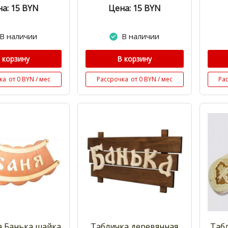
а: 15
BYN
Цена: 15
BYN
В наличии
В наличии
 корзину
В корзину
ка
от 0 BYN / мес
Рассрочка
от 0 BYN / мес
Ра
а Банька шайка
Табличка деревянная
Таб