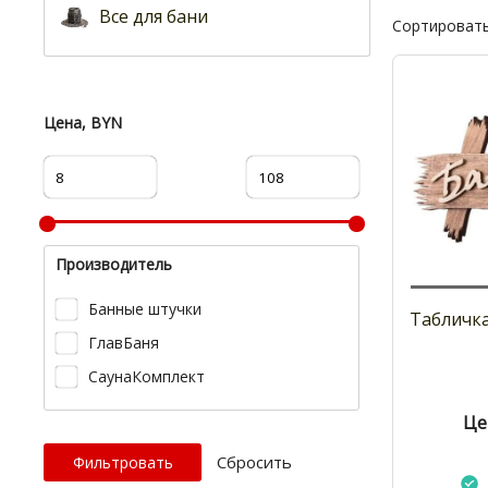
Все для бани
Сортировать
Цена, BYN
Производитель
Банные штучки
Табличка
ГлавБаня
СаунаКомплект
Це
Cбросить