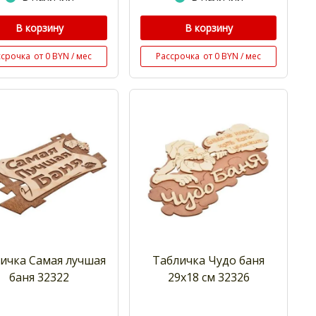
В корзину
В корзину
ссрочка
от 0 BYN / мес
Рассрочка
от 0 BYN / мес
ичка Самая лучшая
Табличка Чудо баня
баня 32322
29х18 см 32326