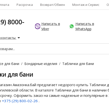
плата
Рассрочка
Возврат/Обмен
Монтаж и Сервис
О
9) 8000-
Написать в
Написать в
Viber
WhatsApp
 контакты
се для бани
/
Бондарные изделия
/
Таблички для бани
ки для бани
газин Амазонка.бай предлагает недорого купить Таблички д
гилевской области. В каталоге Таблички для бани в наличии
ссрочку. Оформить заказ на самые надежные и популярные в 
у
+375 (29) 800-02-26
.