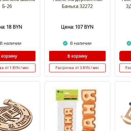
Б-26
Банька 32272
З
а: 18
BYN
Цена: 107
BYN
В наличии
В наличии
 корзину
В корзину
ка
от 1 BYN / мес
Рассрочка
от 3 BYN / мес
Ра