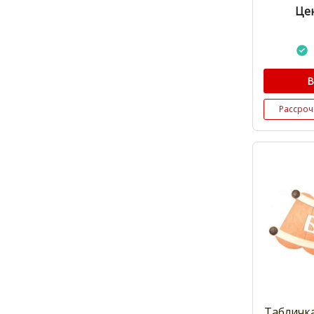
Цен
В
Рассроч
Табличк