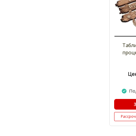
Табл
проц
Цен
По
Рассроч