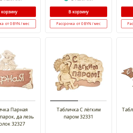
 корзину
В корзину
ка
от 0 BYN / мес
Рассрочка
от 0 BYN / мес
Ра
ичка Парная
Табличка С лёгким
Табл
парок, да лезь
паром 32331
олок 32327