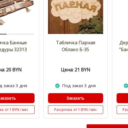
ичка Банные
Табличка Парная
Дер
едуры 32313
Облако Б-35
"Ба
а: 20
BYN
Цена: 21
BYN
д заказ 3 дня
Под заказ 3 дня
Заказать
Заказать
ка
от 1 BYN / мес
Рассрочка
от 1 BYN / мес
Ра