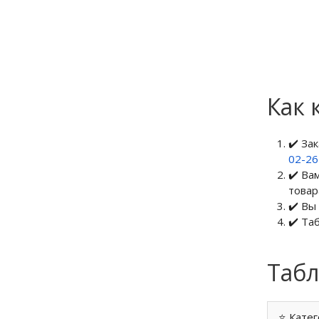
Как 
✔️ За
02-2
✔️ Ва
товар
✔️ Вы
✔️ Та
Табл
⭐ Катег