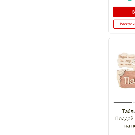
В
Рассроч
Табл
Поддай 
на п