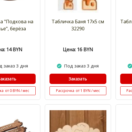
а "Подкова на
Табличка Баня 17х5 см
Табл
тье", берёза
32290
а: 14
BYN
Цена: 16
BYN
д заказ 3 дня
Под заказ 3 дня
Заказать
Заказать
ка
от 0 BYN / мес
Рассрочка
от 1 BYN / мес
Ра