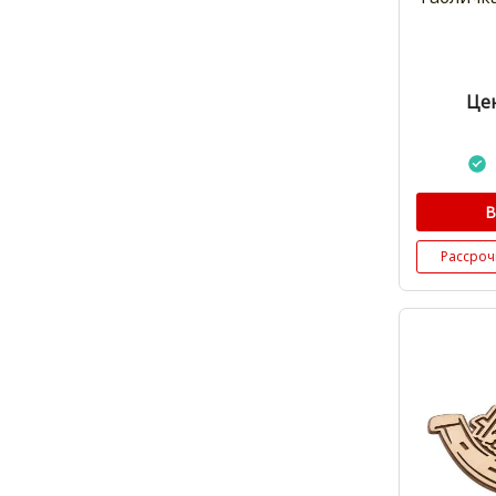
Цен
В
Рассроч