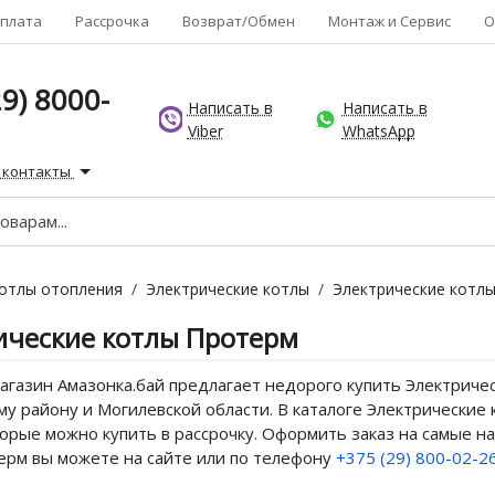
плата
Рассрочка
Возврат/Обмен
Монтаж и Сервис
О
9) 8000-
Написать в
Написать в
Viber
WhatsApp
 контакты
отлы отопления
/
Электрические котлы
/
Электрические котл
ические котлы Протерм
газин Амазонка.бай предлагает недорого купить Электричес
у району и Могилевской области. В каталоге Электрические 
орые можно купить в рассрочку. Оформить заказ на самые н
ерм вы можете на сайте или по телефону
+375 (29) 800-02-2