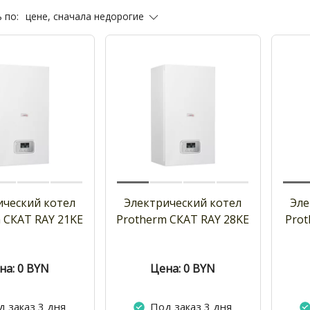
цене, сначала недорогие
 по:
ический котел
Электрический котел
Эле
 СКАТ RAY 21KE
Protherm СКАТ RAY 28KE
Prot
на: 0
BYN
Цена: 0
BYN
д заказ 3 дня
Под заказ 3 дня