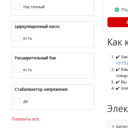
Настенный
По
Циркуляционный насос
есть
Как 
✔️ За
Расширительный бак
+375 
✔️ Ва
есть
товар
✔️ Вы
✔️ Эл
Стабилизатор напряжения
да
Элек
Показать все
⭐ Катег