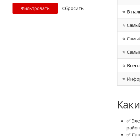
Cбросить
⭐ В нал
⭐ Самы
⭐ Самый
⭐ Самые
⭐ Всего
⭐ Инфо
Каки
✅ Эле
район
✅ Сро