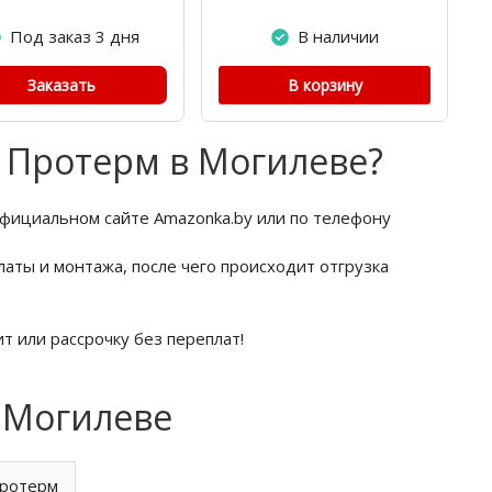
Под заказ 3 дня
В наличии
Заказать
В корзину
ы Протерм в Могилеве?
официальном сайте Amazonka.by или по телефону
латы и монтажа, после чего происходит отгрузка
т или рассрочку без переплат!
 Могилеве
Протерм