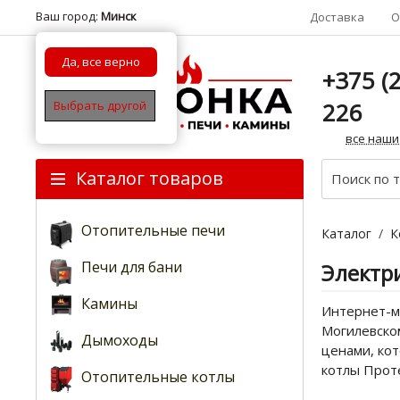
Ваш город:
Минск
Доставка
О
Да, все верно
+375 (2
226
Выбрать другой
все наши
Каталог товаров
Отопительные печи
Каталог
/
К
Печи для бани
Электр
Камины
Интернет-ма
Могилевском
Дымоходы
ценами, кот
котлы Прот
Отопительные котлы