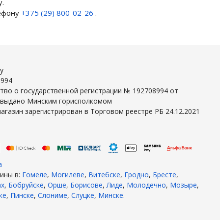
.
лефону
+375 (29) 800-02-26
.
y
8994
тво о государственной регистрации № 192708994 от
г выдано Минским горисполкомом
агазин зарегистрирован в Торговом реестре РБ 24.12.2021
а
ины в:
Гомеле
,
Могилеве
,
Витебске
,
Гродно
,
Бресте
,
ах
,
Бобруйске
,
Орше
,
Борисове
,
Лиде
,
Молодечно
,
Мозыре
,
ке
,
Пинске
,
Слониме
,
Слуцке
,
Минске
.