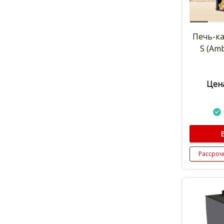
Печь-ка
S (Am
Цена
Рассроч