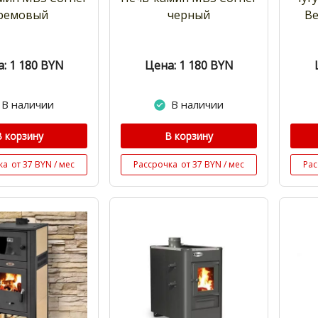
ремовый
черный
Ве
: 1 180
BYN
Цена: 1 180
BYN
В наличии
В наличии
В корзину
В корзину
ка
от 37 BYN / мес
Рассрочка
от 37 BYN / мес
Рас