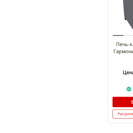
Печь-к
Гармони
Цена
Рассроч