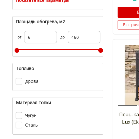
Показать все параметры
Площадь обогрева, м2
Рассроч
от
до
Топливо
Дрова
Материал топки
Печь-ка
Чугун
Lux (E
Сталь