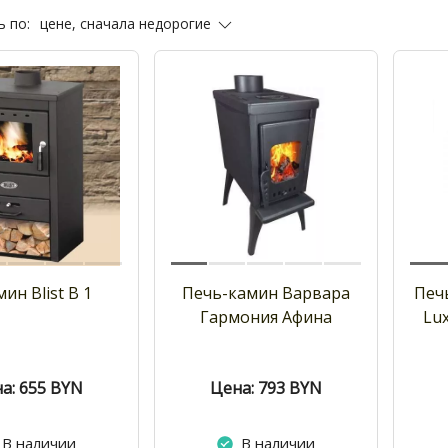
цене, сначала недорогие
 по:
ин Blist B 1
Печь-камин Варвара
Печь
Гармония Афина
Lux
а: 655
BYN
Цена: 793
BYN
В наличии
В наличии