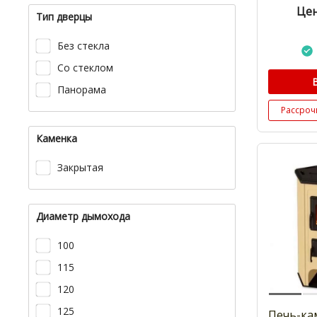
Цен
Тип дверцы
Без стекла
Со стеклом
Панорама
Рассроч
Каменка
Закрытая
Диаметр дымохода
100
115
120
125
Печь-ка