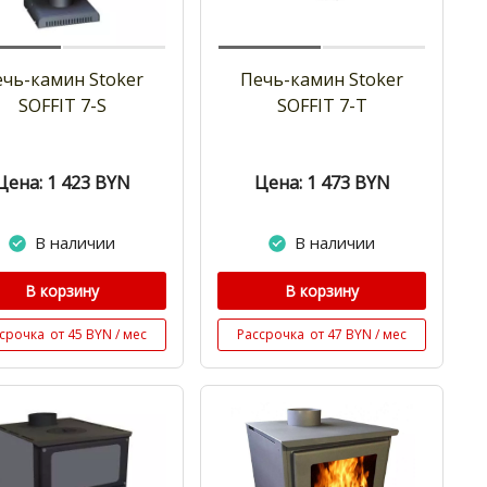
чь-камин Stoker
Печь-камин Stoker
SOFFIT 7-S
SOFFIT 7-T
Цена: 1 423
BYN
Цена: 1 473
BYN
В наличии
В наличии
В корзину
В корзину
срочка
от 45 BYN / мес
Рассрочка
от 47 BYN / мес