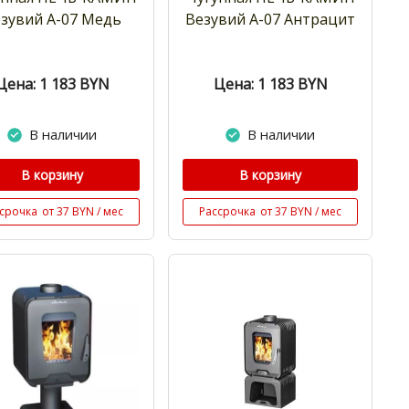
зувий А-07 Медь
Везувий А-07 Антрацит
Цена: 1 183
BYN
Цена: 1 183
BYN
В наличии
В наличии
В корзину
В корзину
срочка
от 37 BYN / мес
Рассрочка
от 37 BYN / мес