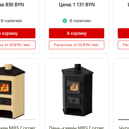
а: 830
BYN
Цена: 1 131
BYN
В наличии
В наличии
В корзину
В корзину
ка
от 26 BYN / мес
Рассрочка
от 36 BYN / мес
Рас
мин MBS Corner
Печь-камин MBS Corner
Чуг