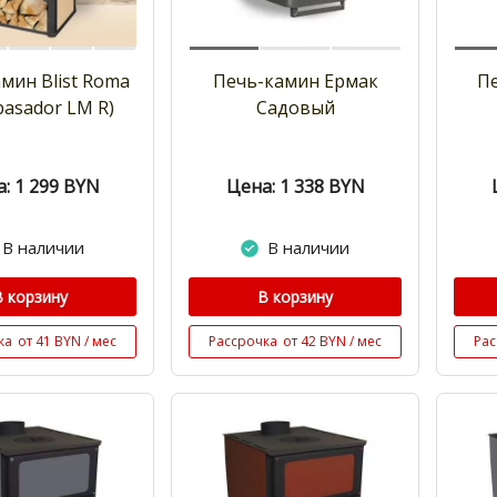
мин Blist Roma
Печь-камин Ермак
Пе
basador LM R)
Садовый
: 1 299
BYN
Цена: 1 338
BYN
В наличии
В наличии
В корзину
В корзину
ка
от 41 BYN / мес
Рассрочка
от 42 BYN / мес
Рас