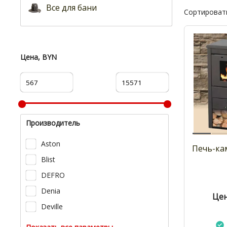
Все для бани
Сортировать
Цена, BYN
Производитель
Aston
Печь-кам
Blist
DEFRO
Denia
Цен
Deville