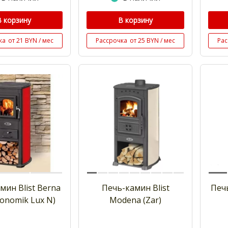
В корзину
В корзину
ка
от 21 BYN / мес
Рассрочка
от 25 BYN / мес
Рас
мин Blist Berna
Печь-камин Blist
Печ
konomik Lux N)
Modena (Zar)