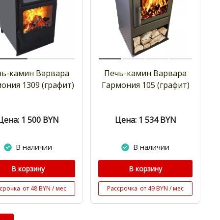
чь-камин Варвара
Печь-камин Варвара
ония 1309 (графит)
Гармония 105 (графит)
Цена: 1 500
BYN
Цена: 1 534
BYN
В наличии
В наличии
В корзину
В корзину
срочка
от 48 BYN / мес
Рассрочка
от 49 BYN / мес