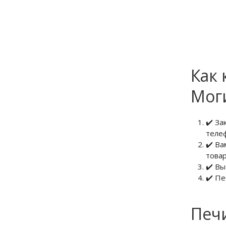
Как 
Мог
✔️ З
теле
✔️ Ва
товар
✔️ Вы
✔️ Пе
Печи