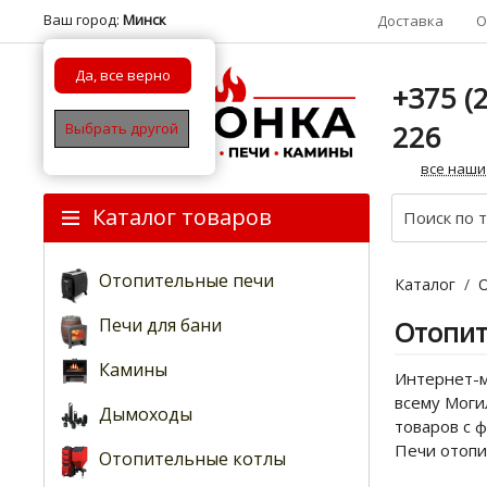
Ваш город:
Минск
Доставка
О
Да, все верно
+375 (2
226
Выбрать другой
все наши
Каталог товаров
Отопительные печи
Каталог
/
Печи для бани
Отопит
Камины
Интернет-м
всему Моги
Дымоходы
товаров с 
Печи отопи
Отопительные котлы