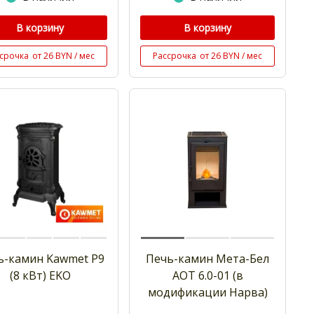
В корзину
В корзину
срочка
от 26 BYN / мес
Рассрочка
от 26 BYN / мес
ь-камин Kawmet P9
Печь-камин Мета-Бел
(8 кВт) EKO
АОТ 6.0-01 (в
модификации Нарва)