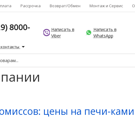
плата
Рассрочка
Возврат/Обмен
Монтаж и Сервис
О
9) 8000-
Написать в
Написать в
Viber
WhatsApp
 контакты
мпании
омиссов: цены на печи-кам