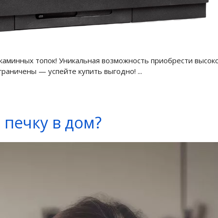
каминных топок! Уникальная возможность приобрести высок
раничены — успейте купить выгодно! ...
 печку в дом?