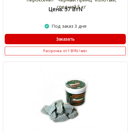
средний 5 кг
Цена: 37
BYN
Под заказ 3 дня
Заказать
Рассрочка
от 1 BYN / мес