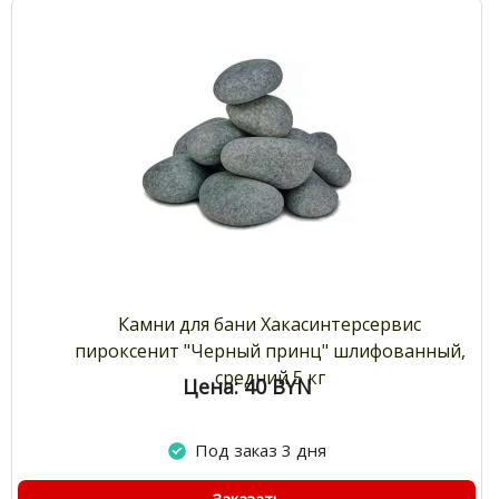
Камни для бани Хакасинтерсервис
пироксенит "Черный принц" шлифованный,
средний 5 кг
Цена: 40
BYN
Под заказ 3 дня