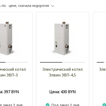
цене, сначала недорогие
 по:
ический котел
Электрический котел
Эле
вин ЭВП-3
Элвин ЭВП-4,5
а: 397
BYN
Цена: 430
BYN
д заказ 3 дня
Под заказ 3 дня