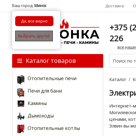
Ваш город:
Минск
Доставка
О
Да, все верно
+375 (2
226
Выбрать другой
все наши
Каталог товаров
Отопительные печи
Каталог
/
К
Печи для бани
Электр
Камины
Интернет-ма
Могилевском
Дымоходы
ценами, кот
Элвин вы м
Отопительные котлы