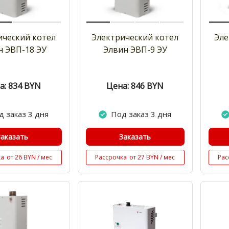
ический котел
Электрический котел
Эле
н ЭВП-18 ЭУ
Элвин ЭВП-9 ЭУ
а: 834
BYN
Цена: 846
BYN
д заказ 3 дня
Под заказ 3 дня
Заказать
Заказать
ка
от 26 BYN / мес
Рассрочка
от 27 BYN / мес
Рас