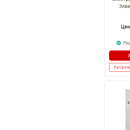
Элви
Цен
По
Рассроч