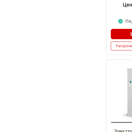
Цен
По
Рассроч
Электр