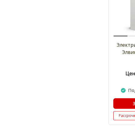
Электр
Элви
Цен
По
Рассроч