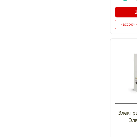
Рассроч
Электр
Эл