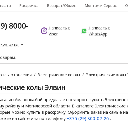
плата
Рассрочка
Возврат/Обмен
Монтаж и Сервис
О
9) 8000-
Написать в
Написать в
Viber
WhatsApp
 контакты
отлы отопления
/
Электрические котлы
/
Электрические колы 
ические колы Элвин
газин Амазонка.бай предлагает недорого купить Электричес
у району и Могилевской области. В каталоге Электрические 
орые можно купить в рассрочку. Оформить заказ на самые н
ожете на сайте или по телефону
+375 (29) 800-02-26
.