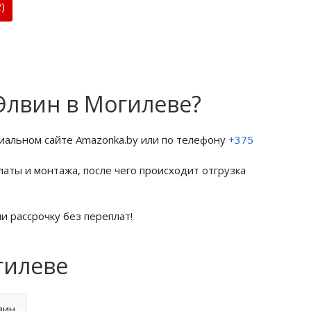
)
Элвин в Могилеве?
иальном сайте Amazonka.by или по телефону
+375
латы и монтажа, после чего происходит отгрузка
и рассрочку без переплат!
гилеве
вин