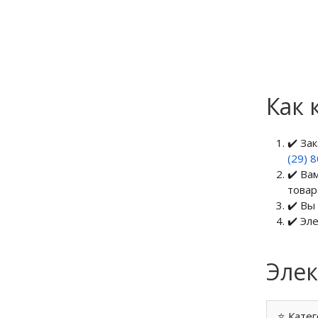
Как 
✔️ За
(29) 
✔️ Ва
товар
✔️ Вы
✔️ Эл
Элек
⭐ Катег