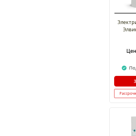
Электр
Элви
Цен
По
Рассроч