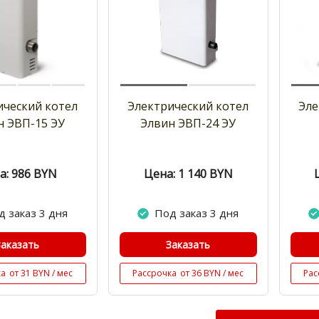
ический котел
Электрический котел
Эле
н ЭВП-15 ЭУ
Элвин ЭВП-24 ЭУ
а: 986
BYN
Цена: 1 140
BYN
д заказ 3 дня
Под заказ 3 дня
Заказать
Заказать
ка
от 31 BYN / мес
Рассрочка
от 36 BYN / мес
Рас