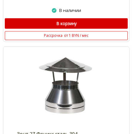
В наличии
В корзину
Рассрочка
от 1 BYN / мес
Зонт 2Z Феникс сталь 304