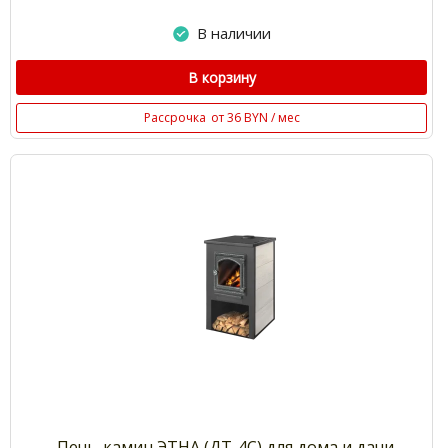
В наличии
В корзину
Рассрочка
от 36 BYN / мес
Печь-камин ЭТНА (ДТ-4С) для дома и дачи