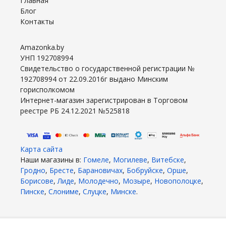
Главная
Блог
Контакты
Amazonka.by
УНП 192708994
Свидетельство о государственной регистрации №
192708994 от 22.09.2016г выдано Минским
горисполкомом
Интернет-магазин зарегистрирован в Торговом
реестре РБ 24.12.2021 №525818
Карта сайта
Наши магазины в:
Гомеле
,
Могилеве
,
Витебске
,
Гродно
,
Бресте
,
Барановичах
,
Бобруйске
,
Орше
,
Борисове
,
Лиде
,
Молодечно
,
Мозыре
,
Новополоцке
,
Пинске
,
Слониме
,
Слуцке
,
Минске
.