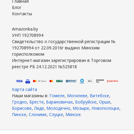
Главная
Блог
Контакты
Amazonka.by
УНП 192708994
Свидетельство о государственной регистрации №
192708994 от 22.09.2016г выдано Минским
горисполкомом
Интернет-магазин зарегистрирован в Торговом
реестре РБ 24.12.2021 №525818
Карта сайта
Наши магазины в:
Гомеле
,
Могилеве
,
Витебске
,
Гродно
,
Бресте
,
Барановичах
,
Бобруйске
,
Орше
,
Борисове
,
Лиде
,
Молодечно
,
Мозыре
,
Новополоцке
,
Пинске
,
Слониме
,
Слуцке
,
Минске
.