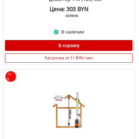
Цена: 303
BYN
337BYN
В наличии
В корзину
Рассрочка
от 11 BYN / мес
-10
%