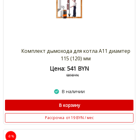
Комплект дымохода для котла А11 диамтер
115 (120) мм
Цена: 541
BYN
589BYN
В наличии
В корзину
Рассрочка
от 19 BYN / мес
-8 %