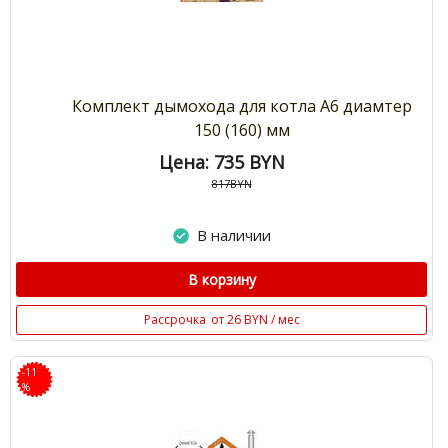
Комплект дымохода для котла А6 диамтер
150 (160) мм
Цена: 735
BYN
817BYN
В наличии
В корзину
Рассрочка
от 26 BYN / мес
-11
%