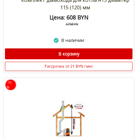
Комплект дымохода для котла А15 диамтер
115 (120) мм
Цена: 608
BYN
675BYN
В наличии
В корзину
Рассрочка
от 21 BYN / мес
-10
%