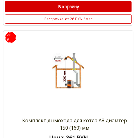
В корзину
Рассрочка
от 26 BYN / мес
-10
%
Комплект дымохода для котла А8 диамтер
150 (160) мм
Цена: 861
BYN