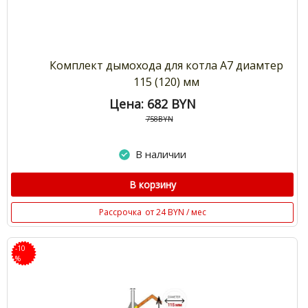
Комплект дымохода для котла А7 диамтер
115 (120) мм
Цена: 682
BYN
758BYN
В наличии
В корзину
Рассрочка
от 24 BYN / мес
-10
%