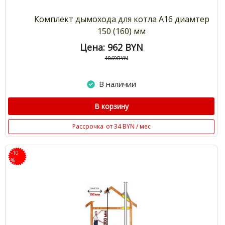
Комплект дымохода для котла А16 диамтер
150 (160) мм
Цена: 962
BYN
1069BYN
В наличии
В корзину
Рассрочка
от 34 BYN / мес
-10
%