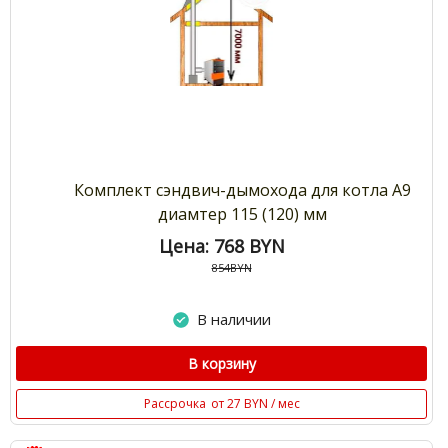
Комплект сэндвич-дымохода для котла А9
диамтер 115 (120) мм
Цена: 768
BYN
854BYN
В наличии
В корзину
Рассрочка
от 27 BYN / мес