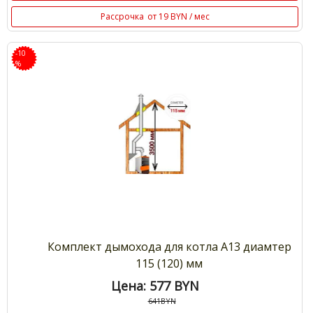
Рассрочка
от 19 BYN / мес
-10
%
Комплект дымохода для котла А13 диамтер
115 (120) мм
Цена: 577
BYN
641BYN