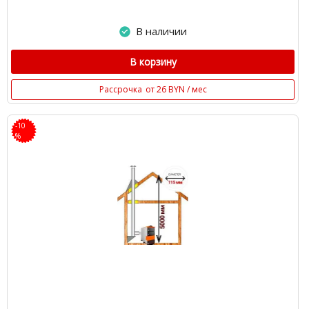
В наличии
В корзину
Рассрочка
от 26 BYN / мес
-10
%