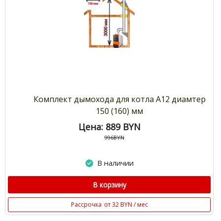
Комплект дымохода для котла А12 диамтер
150 (160) мм
Цена: 889
BYN
996BYN
В наличии
В корзину
Рассрочка
от 32 BYN / мес