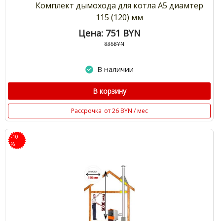
Комплект дымохода для котла А5 диамтер
115 (120) мм
Цена: 751
BYN
835BYN
В наличии
В корзину
Рассрочка
от 26 BYN / мес
-10
%