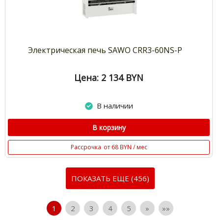
Электрическая печь SAWO CRR3-60NS-P
Цена: 2 134
BYN
В наличии
В корзину
Рассрочка
от 68 BYN / мес
ПОКАЗАТЬ ЕЩЕ (456)
1
2
3
4
5
»
»»