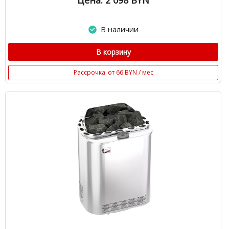
Цена: 2 098
BYN
В наличии
В корзину
Рассрочка
от 66 BYN / мес