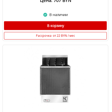
Цена: 707
BYN
В наличии
В корзину
Рассрочка
от 22 BYN / мес