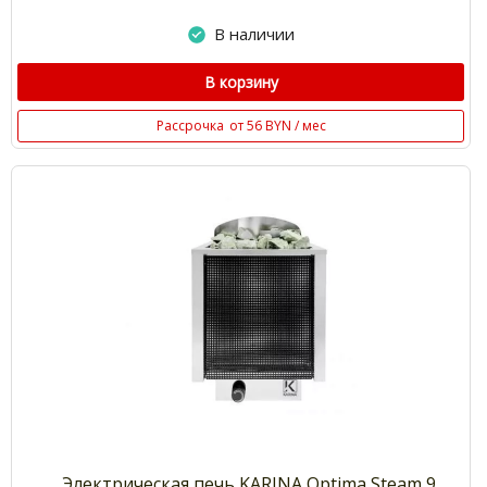
В наличии
В корзину
Рассрочка
от 56 BYN / мес
Электрическая печь KARINA Optima Steam 9