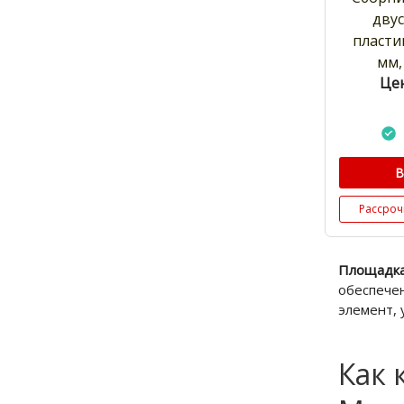
дву
пластин
мм,
Цен
В
Рассроч
Площадка
обеспече
элемент,
Как 