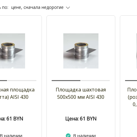
цене, сначала недорогие
 по:
ная площадка
Площадка шахтовая
Пло
тта) AISI 430
500х500 мм AISI 430
(ро
0
а: 61
BYN
Цена: 61
BYN
В наличии
В наличии