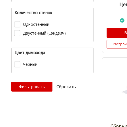
Цен
Количество стенок
Одностенный
В
Двустенный (Сэндвич)
Рассроч
Цвет дымохода
Черный
Cбросить
Сборни