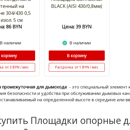
стенный на
BLACK (AISI 430/0,8мм)
е 304/430 0,5
 изол. 5 см
а: 86
BYN
Цена: 39
BYN
В наличии
В наличии
 корзину
В корзину
ка
от 3 BYN / мес
Рассрочка
от 1 BYN / мес
 промежуточная для дымохода
- это специальный элемент 
ния безопасности и удобства при обслуживании дымовых кан
 устанавливаемый на определенной высоте в середине или в
купить Площадки опорные д