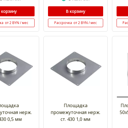
 корзину
В корзину
ка
от 2 BYN / мес
Рассрочка
от 2 BYN / мес
Ра
лощадка
Площадка
Пл
уточная нерж.
промежуточная нерж.
50х
 430 0,5 мм
ст. 430 1,0 мм