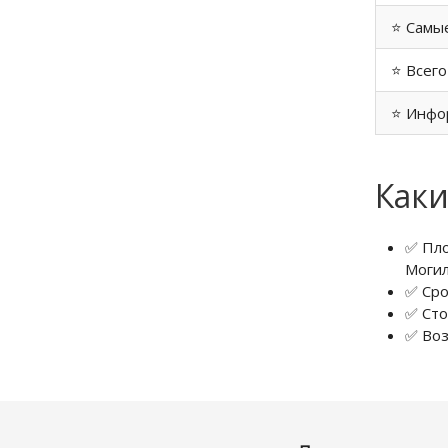
⭐ Самые
⭐ Всего
⭐ Инфо
Каки
✅ Пло
Могил
✅ Сро
✅ Сто
✅ Воз