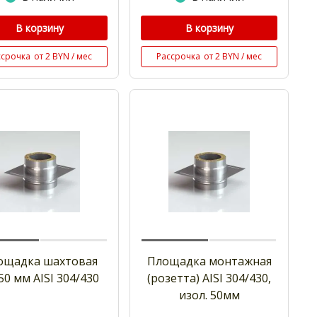
В корзину
В корзину
ссрочка
от 2 BYN / мес
Рассрочка
от 2 BYN / мес
ощадка шахтовая
Площадка монтажная
50 мм AISI 304/430
(розетта) AISI 304/430,
изол. 50мм