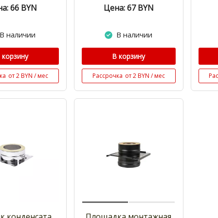
а: 66
BYN
Цена: 67
BYN
В наличии
В наличии
 корзину
В корзину
ка
от 2 BYN / мес
Рассрочка
от 2 BYN / мес
Ра
к конденсата
Площадка монтажная