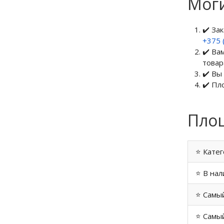
Мог
✔️ За
+375 
✔️ Ва
товар
✔️ Вы
✔️ Пл
Площ
⭐ Катег
⭐ В нал
⭐ Самы
⭐ Самый