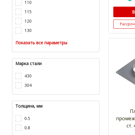
110
115
В
120
Рассроч
130
Показать все параметры
Марка стали
430
304
Толщина, мм
П
промеж
0.5
ст.
0.8