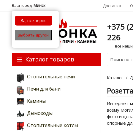
Ваш город:
Минск
Доставка
О
Да, все верно
+375 (2
226
Выбрать другой
все наши
Каталог товаров
Отопительные печи
Каталог
/
Д
Печи для бани
Розетт
Камины
Интернет-м
всему Могил
Дымоходы
фото и цен
опорные дл
Отопительные котлы