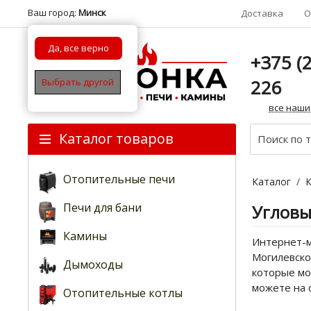
Ваш город:
Минск
Доставка
О
Да, все верно
+375 (2
226
Выбрать другой
все наши
Каталог товаров
Отопительные печи
Каталог
/
Печи для бани
Угловы
Камины
Интернет-м
Могилевско
Дымоходы
которые мо
можете на 
Отопительные котлы