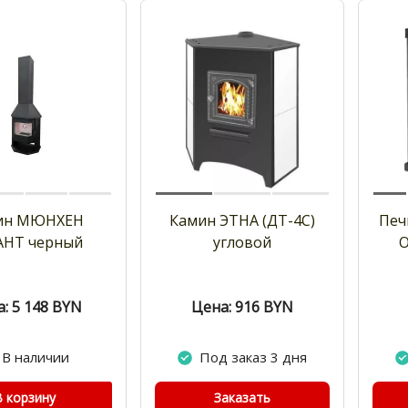
ин МЮНХЕН
Камин ЭТНА (ДТ-4С)
Печ
АНТ черный
угловой
О
: 5 148
BYN
Цена: 916
BYN
В наличии
Под заказ 3 дня
В корзину
Заказать