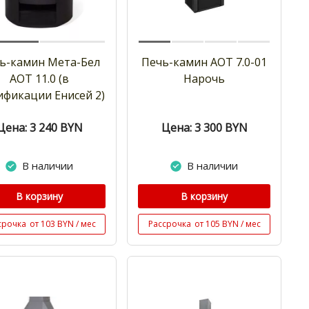
ь-камин Мета-Бел
Печь-камин АОТ 7.0-01
АОТ 11.0 (в
Нарочь
фикации Енисей 2)
Цена: 3 240
BYN
Цена: 3 300
BYN
В наличии
В наличии
В корзину
В корзину
срочка
от 103 BYN / мес
Рассрочка
от 105 BYN / мес