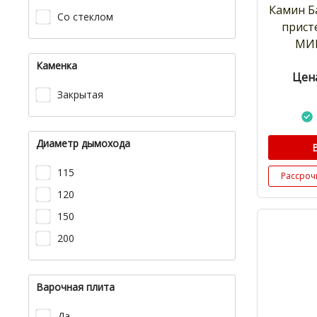
Камин Б
Со стеклом
прист
МИ
Каменка
Цена
Закрытая
Диаметр дымохода
115
Рассроч
120
150
200
Варочная плита
Да