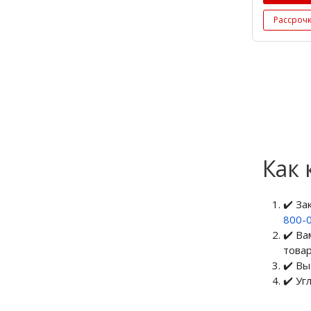
Рассроч
Как 
✔️ З
800-
✔️ Ва
товар
✔️ Вы
✔️ Уг