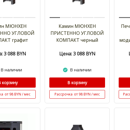
ин МЮНХЕН
Камин МЮНХЕН
Печ
ННО УГЛОВОЙ
ПРИСТЕННО УГЛОВОЙ
АКТ графит
КОМПАКТ черный
моди
: 3 088
BYN
Цена: 3 088
BYN
В наличии
В наличии
В корзину
В корзину
ка
от 98 BYN / мес
Рассрочка
от 98 BYN / мес
Рас