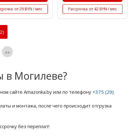
срочка
от 29 BYN / мес
Рассрочка
от 42 BYN / мес
2)
»»
ы в Могилеве?
ном сайте Amazonka.by или по телефону
+375 (29)
латы и монтажа, после чего происходит отгрузка
ссрочку без переплат!