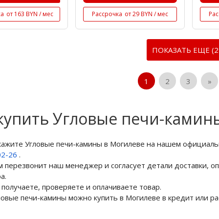
ка
от 163 BYN / мес
Рассрочка
от 29 BYN / мес
Рас
ПОКАЗАТЬ ЕЩЕ (2
1
2
3
»
купить Угловые печи-камин
акажите Угловые печи-камины в Могилеве на нашем официаль
02-26
.
м перезвонит наш менеджер и согласует детали доставки, оп
а.
 получаете, проверяете и оплачиваете товар.
ловые печи-камины можно купить в Могилеве в кредит или ра