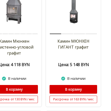
Камин Мюнхен
Камин МЮНХЕН
истенно-угловой
ГИГАНТ графит
графит
Цена: 4 118
BYN
Цена: 5 148
BYN
В наличии
В наличии
В корзину
В корзину
срочка
от 130 BYN / мес
Рассрочка
от 163 BYN / мес