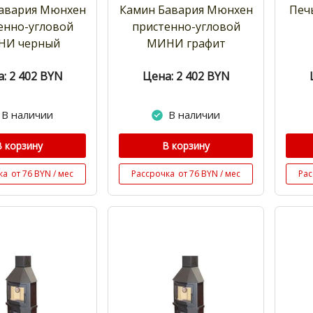
авария Мюнхен
Камин Бавария Мюнхен
Печ
енно-угловой
пристенно-угловой
НИ черный
МИНИ графит
: 2 402
BYN
Цена: 2 402
BYN
В наличии
В наличии
В корзину
В корзину
ка
от 76 BYN / мес
Рассрочка
от 76 BYN / мес
Рас