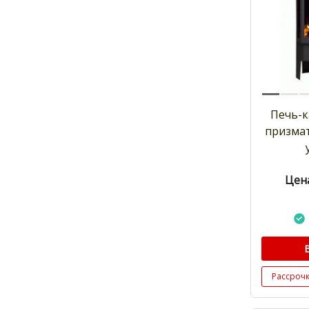
Печь-к
призмат
Цена
Рассроч