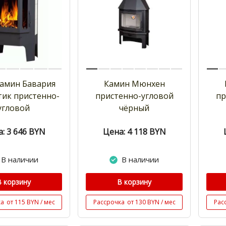
амин Бавария
Камин Мюнхен
ик пристенно-
пристенно-угловой
пр
угловой
чёрный
: 3 646
BYN
Цена: 4 118
BYN
В наличии
В наличии
В корзину
В корзину
ка
от 115 BYN / мес
Рассрочка
от 130 BYN / мес
Рас