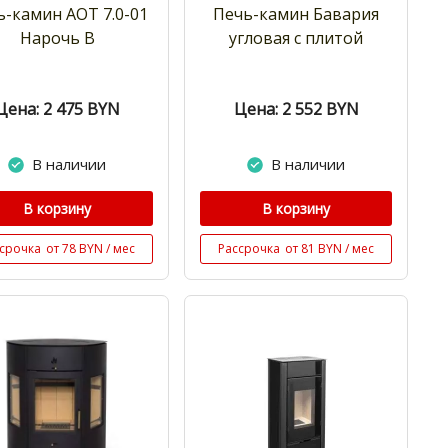
ь-камин АОТ 7.0-01
Печь-камин Бавария
Нарочь В
угловая с плитой
Цена: 2 475
BYN
Цена: 2 552
BYN
В наличии
В наличии
В корзину
В корзину
срочка
от 78 BYN / мес
Рассрочка
от 81 BYN / мес