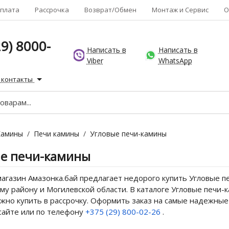
плата
Рассрочка
Возврат/Обмен
Монтаж и Сервис
О
9) 8000-
Написать в
Написать в
Viber
WhatsApp
 контакты
Камины
/
Печи камины
/
Угловые печи-камины
е печи-камины
агазин Амазонка.бай предлагает недорого купить Угловые пе
му району и Могилевской области. В каталоге Угловые печи-к
жно купить в рассрочку. Оформить заказ на самые надежные
сайте или по телефону
+375 (29) 800-02-26
.