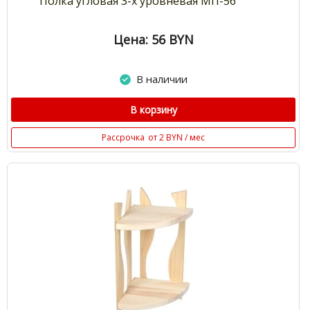
Полка угловая 3-х уровневая МП-56
Цена: 56
BYN
В наличии
В корзину
Рассрочка
от 2 BYN / мес