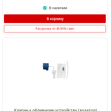
В наличии
В корзину
Рассрочка
от 45 BYN / мес
Клапан к обливному устройству (дозатор)