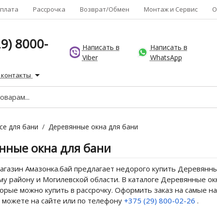
плата
Рассрочка
Возврат/Обмен
Монтаж и Сервис
О
9) 8000-
Написать в
Написать в
Viber
WhatsApp
 контакты
се для бани
/
Деревянные окна для бани
нные окна для бани
газин Амазонка.бай предлагает недорого купить Деревянные
у району и Могилевской области. В каталоге Деревянные окн
торые можно купить в рассрочку. Оформить заказ на самые 
 можете на сайте или по телефону
+375 (29) 800-02-26
.