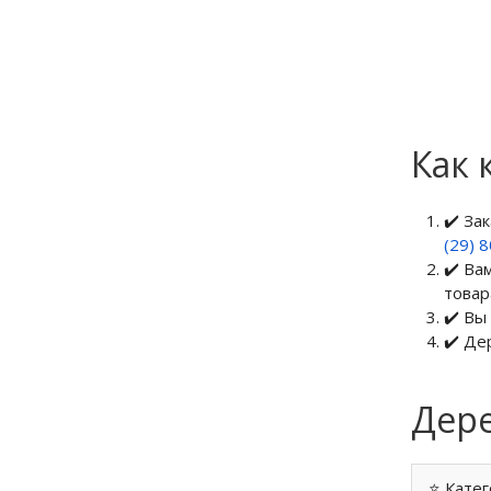
Как 
✔️ За
(29) 
✔️ Ва
товар
✔️ Вы
✔️ Де
Дере
⭐ Катег