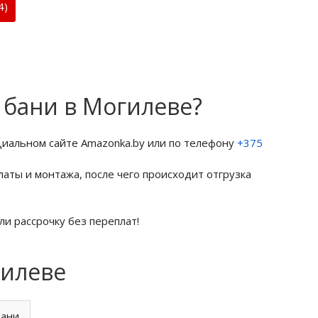
4)
 бани в Могилеве?
циальном сайте Amazonka.by или по телефону
+375
латы и монтажа, после чего происходит отгрузка
ли рассрочку без переплат!
гилеве
бани