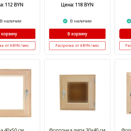
а: 112
BYN
Цена: 118
BYN
В наличии
В наличии
 корзину
В корзину
ка
от 4 BYN / мес
Рассрочка
от 4 BYN / мес
Ра
а 40x50 см
Форточка липа 30х40 см
Фор