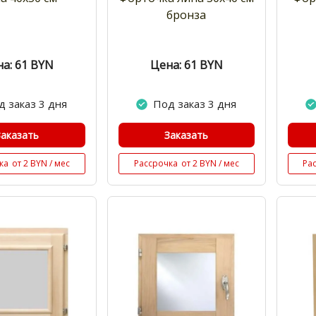
бронза
а: 61
BYN
Цена: 61
BYN
д заказ 3 дня
Под заказ 3 дня
Заказать
Заказать
ка
от 2 BYN / мес
Рассрочка
от 2 BYN / мес
Ра