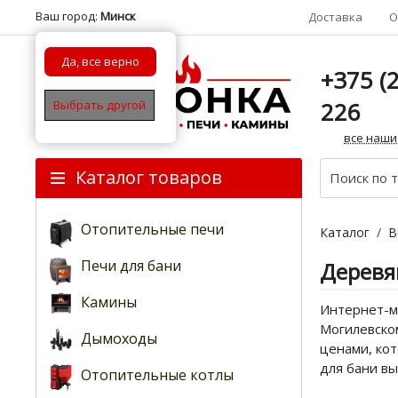
Ваш город:
Минск
Доставка
О
Да, все верно
+375 (2
226
Выбрать другой
все наши
Каталог товаров
Отопительные печи
Каталог
/
В
Печи для бани
Деревя
Камины
Интернет-ма
Могилевском
Дымоходы
ценами, ко
для бани вы
Отопительные котлы