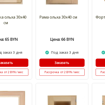
а ольха 30х40
Рама ольха 30x40 см
Форт
см
а: 65
BYN
Цена: 66
BYN
д заказ 3 дня
Под заказ 3 дня
Заказать
Заказать
ка
от 2 BYN / мес
Рассрочка
от 2 BYN / мес
Ра