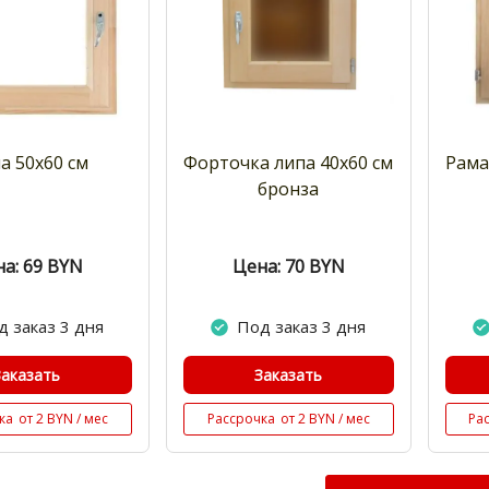
а 50x60 см
Форточка липа 40х60 см
Рама
бронза
а: 69
BYN
Цена: 70
BYN
д заказ 3 дня
Под заказ 3 дня
Заказать
Заказать
ка
от 2 BYN / мес
Рассрочка
от 2 BYN / мес
Ра