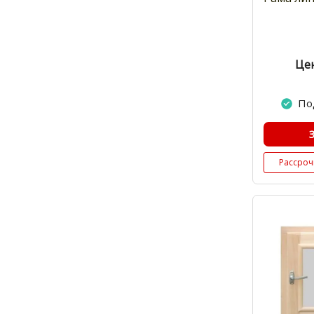
Цен
По
Рассроч