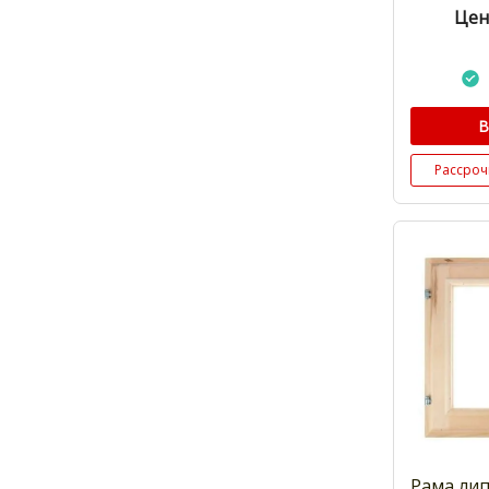
Цен
В
Рассроч
Рама лип