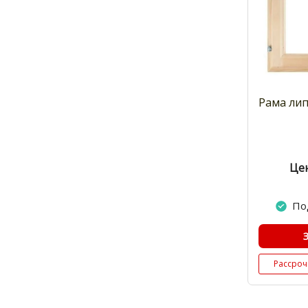
Рама лип
Цен
По
Рассроч