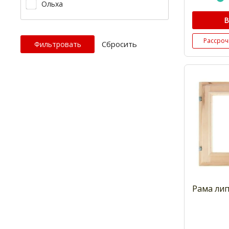
Ольха
В
Рассроч
Cбросить
Рама лип