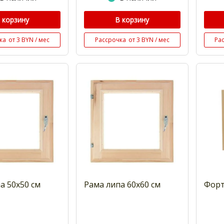
 корзину
В корзину
ка
от 3 BYN / мес
Рассрочка
от 3 BYN / мес
Ра
а 50x50 см
Рама липа 60x60 см
Форт