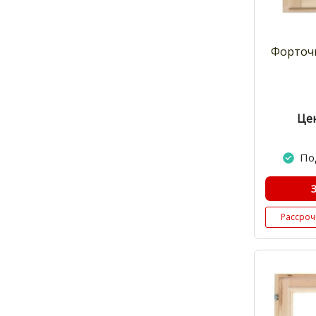
Форточк
Цен
По
Рассроч