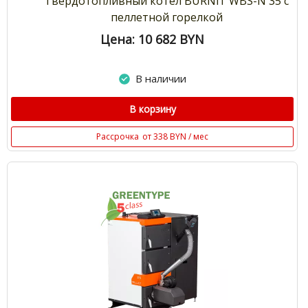
Твердотопливный котел BURNiT WBS-N 35 с
пеллетной горелкой
Цена: 10 682
BYN
В наличии
В корзину
Рассрочка
от 338 BYN / мес