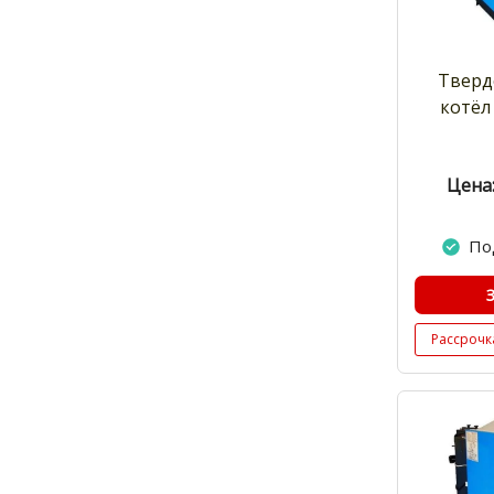
Тверд
котёл 
Цена:
По
Рассрочк