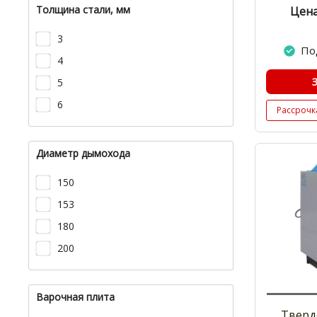
Толщина стали, мм
Цена
3
По
4
5
6
Рассрочк
Диаметр дымохода
150
153
180
200
Варочная плита
Тверд