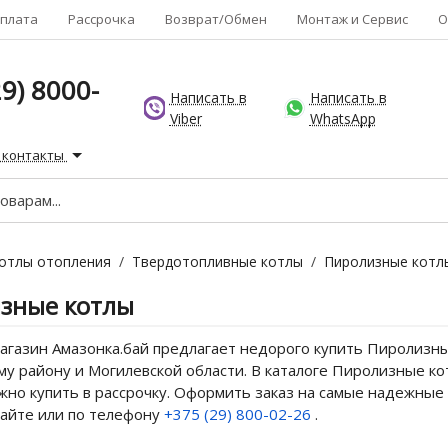
плата
Рассрочка
Возврат/Обмен
Монтаж и Сервис
О
9) 8000-
Написать в
Написать в
Viber
WhatsApp
 контакты
отлы отопления
/
Твердотопливные котлы
/
Пиролизные котл
зные котлы
газин Амазонка.бай предлагает недорого купить Пиролизные
у району и Могилевской области. В каталоге Пиролизные кот
жно купить в рассрочку. Оформить заказ на самые надежные
сайте или по телефону
+375 (29) 800-02-26
.