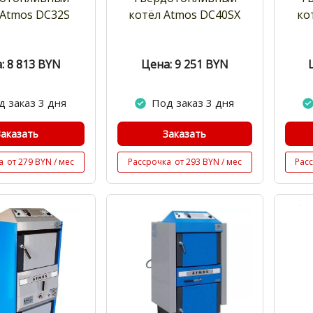
 Atmos DC32S
котёл Atmos DC40SX
ко
: 8 813
BYN
Цена: 9 251
BYN
д заказ 3 дня
Под заказ 3 дня
Заказать
Заказать
а
от 279 BYN / мес
Рассрочка
от 293 BYN / мес
Рас