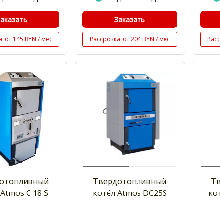
Заказать
Заказать
а
от 145 BYN / мес
Рассрочка
от 204 BYN / мес
Рас
отопливный
Твердотопливный
Т
Atmos C 18 S
котёл Atmos DC25S
ко