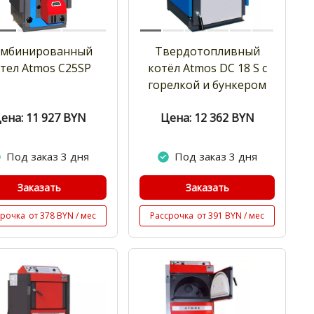
омбинированный
Твердотопливный
тел Atmos C25SP
котёл Atmos DC 18 S с
горелкой и бункером
ена: 11 927
BYN
Цена: 12 362
BYN
Под заказ 3 дня
Под заказ 3 дня
Заказать
Заказать
срочка
от 378 BYN / мес
Рассрочка
от 391 BYN / мес