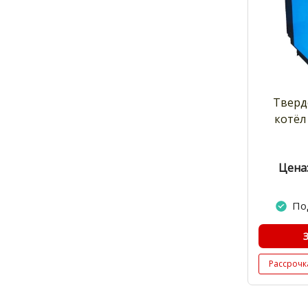
Тверд
котёл 
Цена:
По
Рассрочк