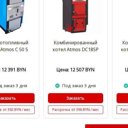
отопливный
Комбинированный
К
Atmos C 50 S
котел Atmos DC18SP
ко
 12 391
BYN
Цена: 12 507
BYN
Ц
д заказ 3 дня
Под заказ 3 дня
Заказать
Заказать
а
от 392 BYN / мес
Рассрочка
от 396 BYN / мес
Рас