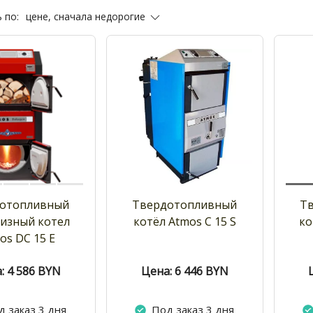
цене, сначала недорогие
 по:
отопливный
Твердотопливный
Т
изный котел
котёл Atmos C 15 S
ко
os DC 15 E
: 4 586
BYN
Цена: 6 446
BYN
д заказ 3 дня
Под заказ 3 дня