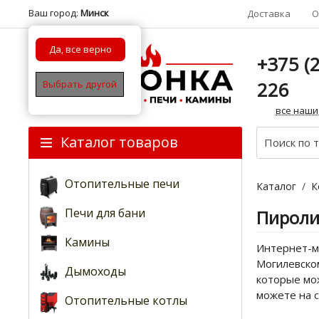
Ваш город:
Минск
Доставка
О
Да, все верно
+375 (2
226
Выбрать другой
все наши
Каталог товаров
Отопительные печи
Каталог
/
К
Печи для бани
Пироли
Камины
Интернет-ма
Могилевском
Дымоходы
которые мо
можете на 
Отопительные котлы