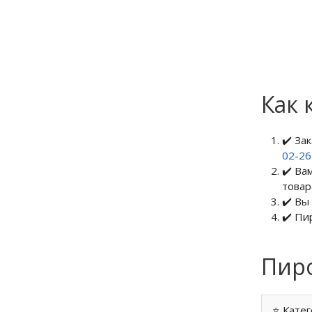
Как 
✔️ За
02-2
✔️ Ва
товар
✔️ Вы
✔️ Пи
Пиро
⭐ Катег