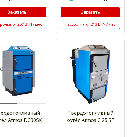
Заказать
Заказать
срочка
от 207 BYN / мес
Рассрочка
от 213 BYN / мес
вердотопливный
Твердотопливный
тёл Atmos DC30SX
котёл Atmos C 25 ST