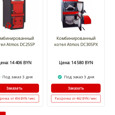
омбинированный
Комбинированный
тел Atmos DC25SP
котел Atmos DC30SPX
ена: 14 406
BYN
Цена: 14 580
BYN
Под заказ 3 дня
Под заказ 3 дня
Заказать
Заказать
срочка
от 456 BYN / мес
Рассрочка
от 462 BYN / мес