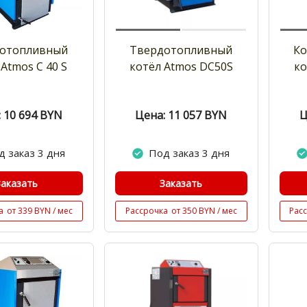
отопливный
Твердотопливный
К
Atmos C 40 S
котёл Atmos DC50S
ко
 10 694
BYN
Цена: 11 057
BYN
Ц
д заказ 3 дня
Под заказ 3 дня
Заказать
Заказать
а
от 339 BYN / мес
Рассрочка
от 350 BYN / мес
Рас