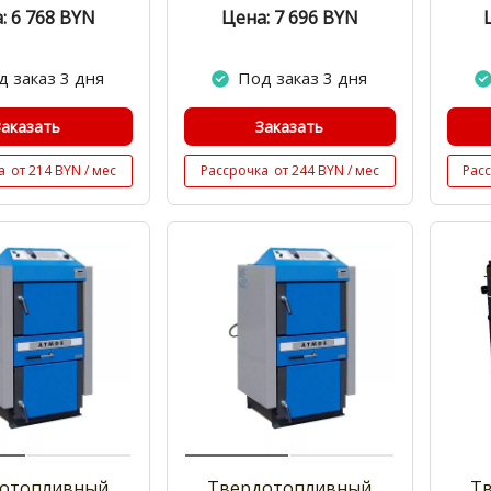
: 6 768
BYN
Цена: 7 696
BYN
д заказ 3 дня
Под заказ 3 дня
Заказать
Заказать
а
от 214 BYN / мес
Рассрочка
от 244 BYN / мес
Рас
отопливный
Твердотопливный
Т