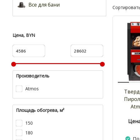
Все для бани
Сортировать
Цена, BYN
Производитель
Atmos
Тверд
Пирол
Atm
Площадь обогрева, м²
Цена
150
180
По