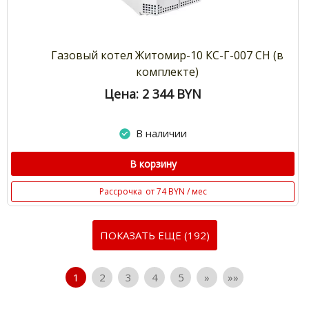
Газовый котел Житомир-10 КС-Г-007 СН (в
комплекте)
Цена: 2 344
BYN
В наличии
В корзину
Рассрочка
от 74 BYN / мес
ПОКАЗАТЬ ЕЩЕ (192)
1
2
3
4
5
»
»»