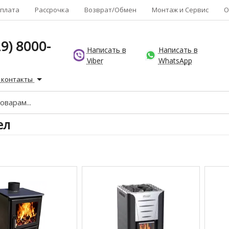
плата
Рассрочка
Возврат/Обмен
Монтаж и Сервис
О
9) 8000-
Написать в
Написать в
Viber
WhatsApp
 контакты
ел