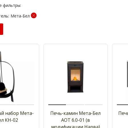
е фильтры:
ель:
Мета-Бел
й набор Мета-
Печь-камин Мета-Бел
Печ
ел КН-02
АОТ 6.0-01 (в
модификации Нарва)