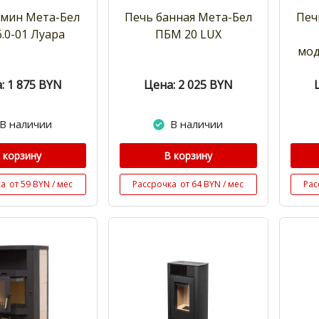
амин Мета-Бел
Печь банная Мета-Бел
Печ
.0-01 Луара
ПБМ 20 LUX
мод
: 1 875
BYN
Цена: 2 025
BYN
В наличии
В наличии
 корзину
В корзину
ка
от 59 BYN / мес
Рассрочка
от 64 BYN / мес
Рас