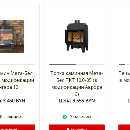
амин Мета-Бел
Топка каминная Мета-
Печь
в модификации
Бел ТКТ 10.0-05 (в
в м
нгара 12
модификации Аврора
С)
: 3 450
BYN
Цена: 3 555
BYN
В наличии
В наличии
 корзину
В корзину