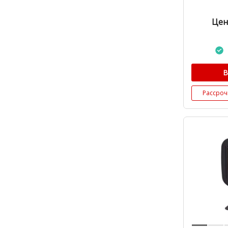
Цен
В
Рассроч