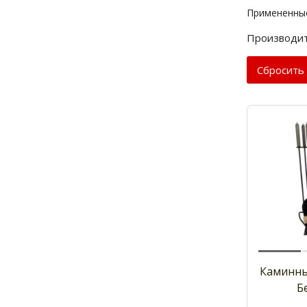
Примененны
Производит
Cбросить
Каминны
Б