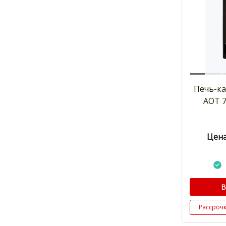
Печь-к
АОТ 7
Цена
В
Рассроч