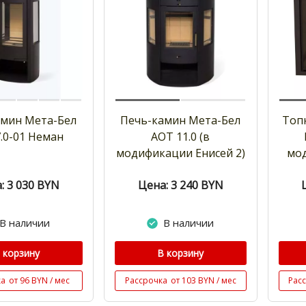
амин Мета-Бел
Печь-камин Мета-Бел
Топ
.0-01 Неман
АОТ 11.0 (в
модификации Енисей 2)
мо
: 3 030
BYN
Цена: 3 240
BYN
В наличии
В наличии
 корзину
В корзину
ка
от 96 BYN / мес
Рассрочка
от 103 BYN / мес
Рас