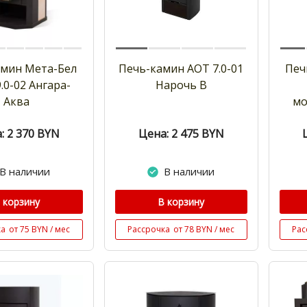
амин Мета-Бел
Печь-камин АОТ 7.0-01
Печ
.0-02 Ангара-
Нарочь В
Аква
мо
: 2 370
BYN
Цена: 2 475
BYN
В наличии
В наличии
 корзину
В корзину
ка
от 75 BYN / мес
Рассрочка
от 78 BYN / мес
Рас