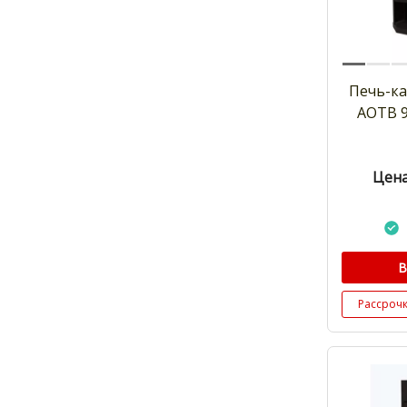
Печь-к
АОТВ 9
Цена
В
Рассроч