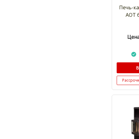
Печь-к
АОТ 6
Цена
В
Рассроч