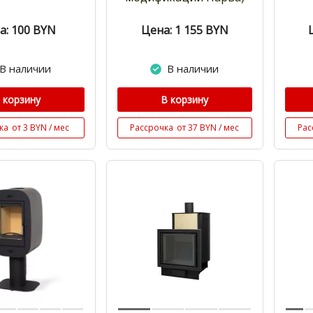
а: 100
BYN
Цена: 1 155
BYN
В наличии
В наличии
 корзину
В корзину
ка
от 3 BYN / мес
Рассрочка
от 37 BYN / мес
Рас