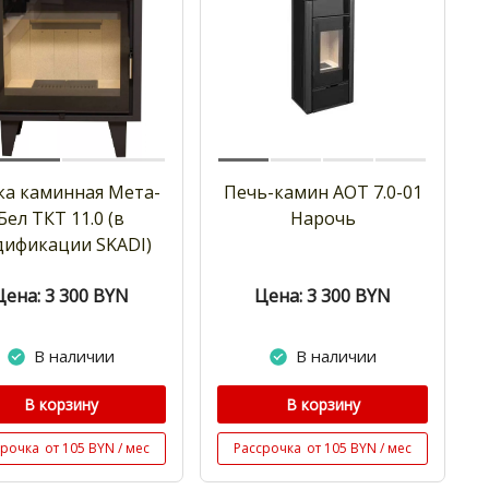
ка каминная Мета-
Печь-камин АОТ 7.0-01
Бел ТКТ 11.0 (в
Нарочь
дификации SKADI)
Цена: 3 300
BYN
Цена: 3 300
BYN
В наличии
В наличии
В корзину
В корзину
срочка
от 105 BYN / мес
Рассрочка
от 105 BYN / мес