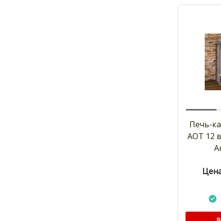
Печь-к
АОТ 12 
А
Цена
В