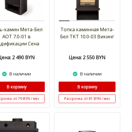
ь-камин Мета-Бел
Топка каминная Мета-
АОТ 7.0-01 в
Бел ТКТ 10.0-03 Викинг
дификации Сена
Цена: 2 490
BYN
Цена: 2 550
BYN
В наличии
В наличии
В корзину
В корзину
срочка
от 79 BYN / мес
Рассрочка
от 81 BYN / мес