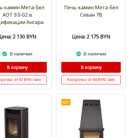
ь-камин Мета-Бел
Печь-камин Мета-Бел
АОТ 9.0-02 в
Севан 7В
ификации Ангара
Цена: 2 130
BYN
Цена: 2 175
BYN
В наличии
В наличии
В корзину
В корзину
срочка
от 67 BYN / мес
Рассрочка
от 69 BYN / мес
Хит